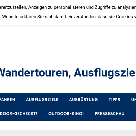
itzustellen, Anzeigen zu personalisieren und Zugriffe zu analysie
 Website erklären Sie sich damit einverstanden, dass sie Cookies 
andertouren, Ausflugsziel
, Produkttests und Buchrezensionen. Ein Blog für alle, die gern 
FAHREN
AUSFLUGSZIELE
AUSRÜSTUNG
TIPPS
U
DOOR-GECHECKT!
OUTDOOR-KINO!
PRESSESCHAU