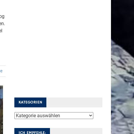
log
en.
el
re
KATEGORIEN
Kategorien
ICH EMPFEHLE: