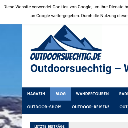
Zum
Diese Website verwendet Cookies von Google, um ihre Dienste bere
Inhalt
an Google weitergegeben. Durch die Nutzung dieser
springen
Outdoorsuechtig – W
Outdoor, Wandertouren, Ausflugsziele, Reisetipps
MAGAZIN
BLOG
WANDERTOUREN
RAD
OUTDOOR-SHOP!
OUTDOOR-REISEN!
OUT
LETZTE BEITRÄGE