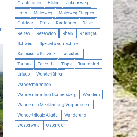
Graubünden
Hiking
Jakobsweg
Lahn
Malerweg
Malerweg Etappen
Outdoor
Pfalz
Radfahren
Reise
en
Reisen
Rezension
Rhein
Rheingau
Schweiz
Special #aufnachmv
Sächsische Schweiz
Tagestour
Taunus
Teneriffa
Tipps
Traumpfad
Urlaub
Wanderführer
Wandermarathon
Wandermarathon Donnersberg
Wandern
Wandern in Mecklenburg-Vorpommern
Wandertrilogie Allgäu
Wanderung
Westerwald
Österreich