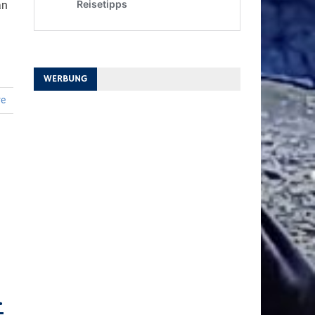
an
WERBUNG
re
…