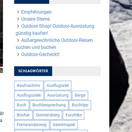
Empfehlungen
Unsere Sterne
Outdoor-Shop! Outdoor-Ausrüstung
günstig kaufen!
Außergewöhnliche Outdoor-Reisen
suchen und buchen
Outdoor-Gecheckt!
SCHLAGWÖRTER
#aufnachmv
Ausflugsziel
Ausflugsziele
Ausrüstung
Berge
Buch
Buchbesprechung
Buchtipp
är
Bücher
Donnersberg
Eurohike
ma
Fernwanderweg
Gewinnspiel