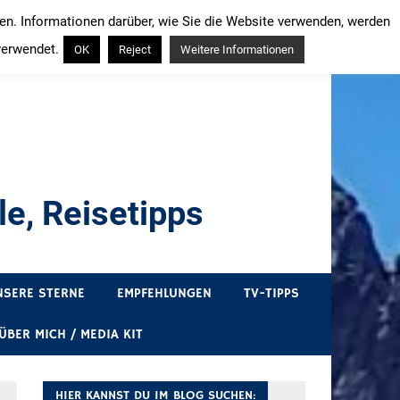
ren. Informationen darüber, wie Sie die Website verwenden, werden
verwendet.
OK
Reject
Weitere Informationen
e, Reisetipps
draußen sind. In Deutschland und überall!
NSERE STERNE
EMPFEHLUNGEN
TV-TIPPS
ÜBER MICH / MEDIA KIT
HIER KANNST DU IM BLOG SUCHEN: