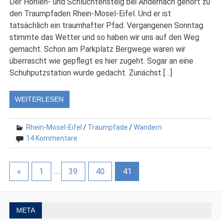
Der Höhlen- und Schluchtensteig bei Andernach gehört zu
den Traumpfaden Rhein-Mosel-Eifel. Und er ist
tatsächlich ein traumhafter Pfad. Vergangenen Sonntag
stimmte das Wetter und so haben wir uns auf den Weg
gemacht. Schon am Parkplatz Bergwege waren wir
überrascht wie gepflegt es hier zugeht. Sogar an eine
Schuhputzstation wurde gedacht. Zunächst […]
WEITERLESEN
Rhein-Mosel-Eifel
/
Traumpfade
/
Wandern
14 Kommentare
«
1
…
39
40
41
META