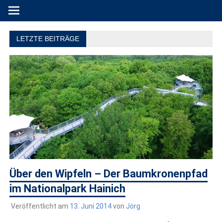
Produkttests und Buchrezensionen. Ein Blog für alle, die gern
draußen sind. In Deutschland und überall!
LETZTE BEITRÄGE
Über den Wipfeln – Der Baumkronenpfad
im Nationalpark Hainich
Veröffentlicht am
13. Juni 2014
von
Jörg