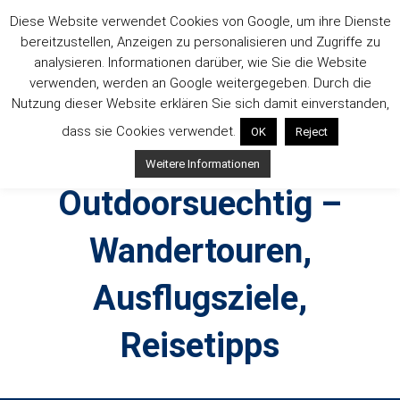
Zum
Diese Website verwendet Cookies von Google, um ihre Dienste
Inhalt
bereitzustellen, Anzeigen zu personalisieren und Zugriffe zu
springen
analysieren. Informationen darüber, wie Sie die Website
verwenden, werden an Google weitergegeben. Durch die
Nutzung dieser Website erklären Sie sich damit einverstanden,
dass sie Cookies verwendet.
OK
Reject
Weitere Informationen
Outdoorsuechtig –
Wandertouren,
Ausflugsziele,
Reisetipps
Outdoor, Wandertouren, Ausflugsziele, Reisetipps,