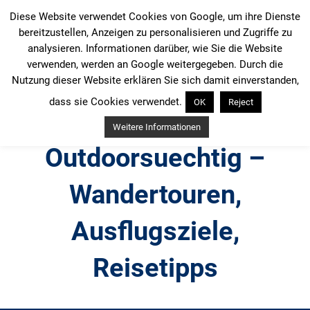
Zum
Diese Website verwendet Cookies von Google, um ihre Dienste
Inhalt
bereitzustellen, Anzeigen zu personalisieren und Zugriffe zu
springen
analysieren. Informationen darüber, wie Sie die Website
verwenden, werden an Google weitergegeben. Durch die
Nutzung dieser Website erklären Sie sich damit einverstanden,
dass sie Cookies verwendet.
OK
Reject
Weitere Informationen
Outdoorsuechtig –
Wandertouren,
Ausflugsziele,
Reisetipps
Outdoor, Wandertouren, Ausflugsziele, Reisetipps,