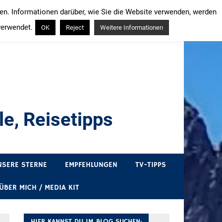
ren. Informationen darüber, wie Sie die Website verwenden, werden
verwendet.
OK
Reject
Weitere Informationen
e, Reisetipps
draußen sind. In Deutschland und überall!
NSERE STERNE
EMPFEHLUNGEN
TV-TIPPS
ÜBER MICH / MEDIA KIT
HIER KANNST DU IM BLOG SUCHEN: