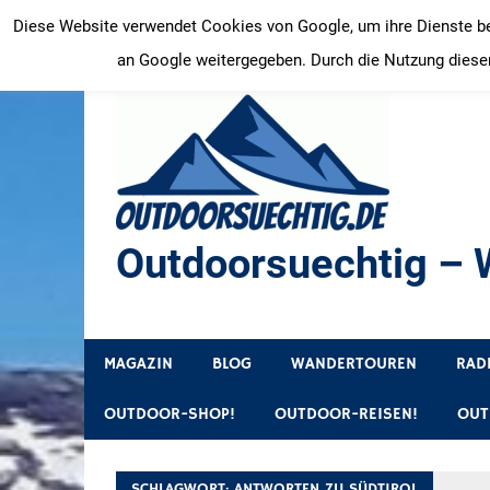
Zum
Diese Website verwendet Cookies von Google, um ihre Dienste bere
Inhalt
an Google weitergegeben. Durch die Nutzung dieser
springen
Outdoorsuechtig – W
Outdoor, Wandertouren, Ausflugsziele, Reisetipps
MAGAZIN
BLOG
WANDERTOUREN
RAD
OUTDOOR-SHOP!
OUTDOOR-REISEN!
OUT
SCHLAGWORT:
ANTWORTEN ZU SÜDTIROL