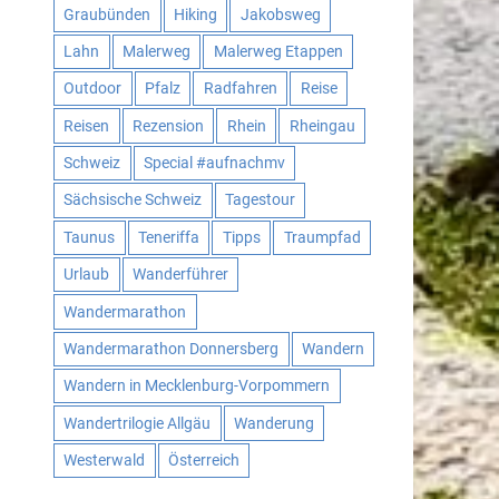
Graubünden
Hiking
Jakobsweg
Lahn
Malerweg
Malerweg Etappen
Outdoor
Pfalz
Radfahren
Reise
Reisen
Rezension
Rhein
Rheingau
Schweiz
Special #aufnachmv
Sächsische Schweiz
Tagestour
Taunus
Teneriffa
Tipps
Traumpfad
Urlaub
Wanderführer
Wandermarathon
Wandermarathon Donnersberg
Wandern
Wandern in Mecklenburg-Vorpommern
Wandertrilogie Allgäu
Wanderung
Westerwald
Österreich