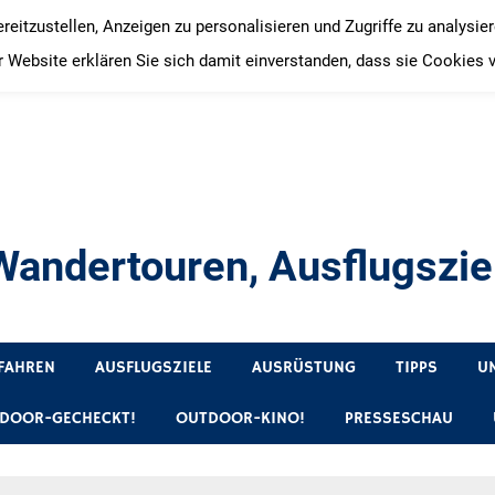
itzustellen, Anzeigen zu personalisieren und Zugriffe zu analysie
 Website erklären Sie sich damit einverstanden, dass sie Cookies 
andertouren, Ausflugsziel
, Produkttests und Buchrezensionen. Ein Blog für alle, die gern 
FAHREN
AUSFLUGSZIELE
AUSRÜSTUNG
TIPPS
U
DOOR-GECHECKT!
OUTDOOR-KINO!
PRESSESCHAU