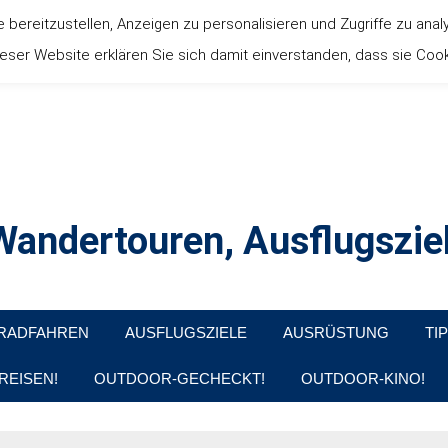
ereitzustellen, Anzeigen zu personalisieren und Zugriffe zu anal
ser Website erklären Sie sich damit einverstanden, dass sie Coo
andertouren, Ausflugsziel
, Produkttests und Buchrezensionen. Ein Blog für alle, die gern d
RADFAHREN
AUSFLUGSZIELE
AUSRÜSTUNG
TI
REISEN!
OUTDOOR-GECHECKT!
OUTDOOR-KINO!