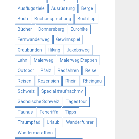
Ausflugsziele
Ausrüstung
Berge
Buch
Buchbesprechung
Buchtipp
Bücher
Donnersberg
Eurohike
Fernwanderweg
Gewinnspiel
Graubünden
Hiking
Jakobsweg
Lahn
Malerweg
Malerweg Etappen
Outdoor
Pfalz
Radfahren
Reise
Reisen
Rezension
Rhein
Rheingau
Schweiz
Special #aufnachmv
Sächsische Schweiz
Tagestour
Taunus
Teneriffa
Tipps
Traumpfad
Urlaub
Wanderführer
Wandermarathon