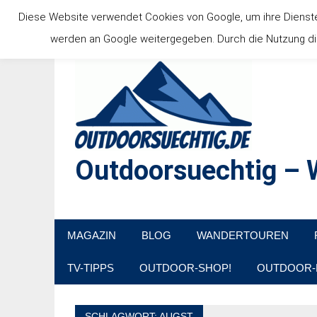
Zum
Diese Website verwendet Cookies von Google, um ihre Dienste b
Inhalt
werden an Google weitergegeben. Durch die Nutzung die
springen
Outdoorsuechtig – W
Outdoor, Wandertouren, Ausflugsziele, Reisetipps
MAGAZIN
BLOG
WANDERTOUREN
TV-TIPPS
OUTDOOR-SHOP!
OUTDOOR-
SCHLAGWORT:
AUGST