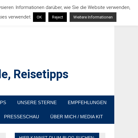
ysieren. Informationen darüber, wie Sie die Website verwenden,
kies verwendet.
OK
Reject
Weitere Informationen
e, Reisetipps
raußen sind. In Deutschland und überall!
PPS
UNSERE STERNE
EMPFEHLUNGEN
PRESSESCHAU
ÜBER MICH / MEDIA KIT
HIER KANNST DU IM BLOG SUCHEN: