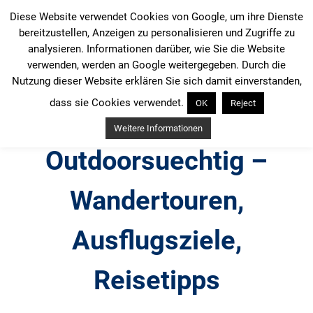
Zum
Diese Website verwendet Cookies von Google, um ihre Dienste
Inhalt
bereitzustellen, Anzeigen zu personalisieren und Zugriffe zu
springen
analysieren. Informationen darüber, wie Sie die Website
verwenden, werden an Google weitergegeben. Durch die
Nutzung dieser Website erklären Sie sich damit einverstanden,
dass sie Cookies verwendet.
OK
Reject
Weitere Informationen
Outdoorsuechtig –
Wandertouren,
Ausflugsziele,
Reisetipps
Outdoor, Wandertouren, Ausflugsziele, Reisetipps,