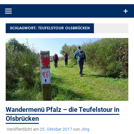
Produkttests und Buchrezensionen. Ein Blog für alle, die gern
draußen sind. In Deutschland und überall!
SCHLAGWORT:
TEUFELSTOUR OLSBRÜCKEN
Wandermenü Pfalz – die Teufelstour in
Olsbrücken
Veröffentlicht am
25. Oktober 2017
von
Jörg