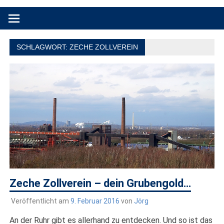
Produkttests und Buchrezensionen. Ein Blog für alle, die gern
draußen sind. In Deutschland und überall!
SCHLAGWORT:
ZECHE ZOLLVEREIN
Zeche Zollverein – dein Grubengold…
Veröffentlicht am
9. Februar 2016
von
Jörg
An der Ruhr gibt es allerhand zu entdecken. Und so ist das