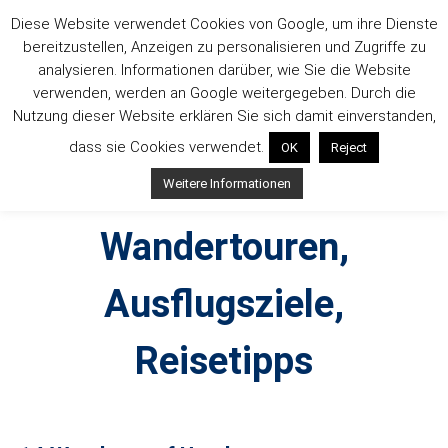
Zum
Diese Website verwendet Cookies von Google, um ihre Dienste
Inhalt
bereitzustellen, Anzeigen zu personalisieren und Zugriffe zu
springen
analysieren. Informationen darüber, wie Sie die Website
verwenden, werden an Google weitergegeben. Durch die
Nutzung dieser Website erklären Sie sich damit einverstanden,
dass sie Cookies verwendet.
OK
Reject
Outdoorsuechtig –
Weitere Informationen
Wandertouren,
Ausflugsziele,
Reisetipps
Outdoor, Wandertouren, Ausflugsziele, Reisetipps,
Produkttests und Buchrezensionen. Ein Blog für alle, die gern