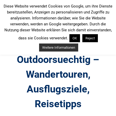
Zum
Diese Website verwendet Cookies von Google, um ihre Dienste
Inhalt
bereitzustellen, Anzeigen zu personalisieren und Zugriffe zu
springen
analysieren. Informationen darüber, wie Sie die Website
verwenden, werden an Google weitergegeben. Durch die
Nutzung dieser Website erklären Sie sich damit einverstanden,
dass sie Cookies verwendet.
OK
Reject
Weitere Informationen
Outdoorsuechtig –
Wandertouren,
Ausflugsziele,
Reisetipps
Outdoor, Wandertouren, Ausflugsziele, Reisetipps,