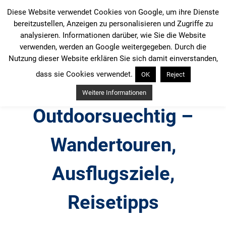
Zum
Diese Website verwendet Cookies von Google, um ihre Dienste
Inhalt
bereitzustellen, Anzeigen zu personalisieren und Zugriffe zu
springen
analysieren. Informationen darüber, wie Sie die Website
verwenden, werden an Google weitergegeben. Durch die
Nutzung dieser Website erklären Sie sich damit einverstanden,
dass sie Cookies verwendet.
OK
Reject
Weitere Informationen
Outdoorsuechtig –
Wandertouren,
Ausflugsziele,
Reisetipps
Outdoor, Wandertouren, Ausflugsziele, Reisetipps,