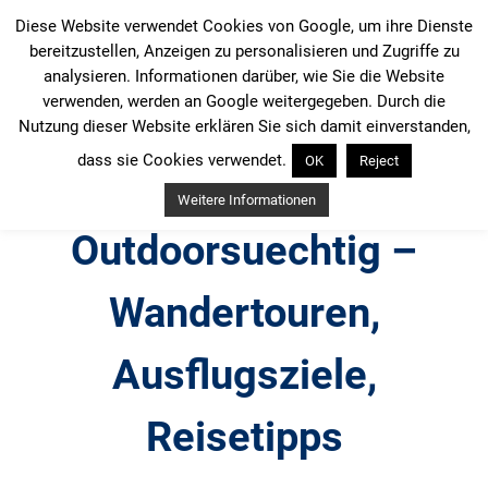
Zum
Diese Website verwendet Cookies von Google, um ihre Dienste
Inhalt
bereitzustellen, Anzeigen zu personalisieren und Zugriffe zu
springen
analysieren. Informationen darüber, wie Sie die Website
verwenden, werden an Google weitergegeben. Durch die
Nutzung dieser Website erklären Sie sich damit einverstanden,
dass sie Cookies verwendet.
OK
Reject
Weitere Informationen
Outdoorsuechtig –
Wandertouren,
Ausflugsziele,
Reisetipps
Outdoor, Wandertouren, Ausflugsziele, Reisetipps,