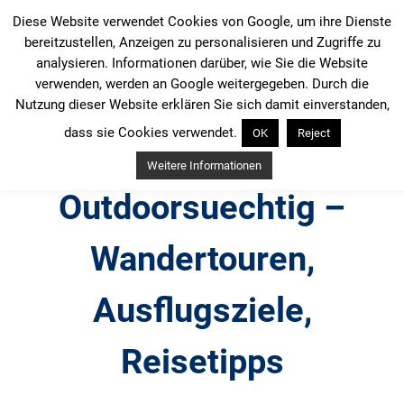
Zum
Diese Website verwendet Cookies von Google, um ihre Dienste
Inhalt
bereitzustellen, Anzeigen zu personalisieren und Zugriffe zu
springen
analysieren. Informationen darüber, wie Sie die Website
verwenden, werden an Google weitergegeben. Durch die
Nutzung dieser Website erklären Sie sich damit einverstanden,
dass sie Cookies verwendet.
OK
Reject
Weitere Informationen
Outdoorsuechtig –
Wandertouren,
Ausflugsziele,
Reisetipps
Outdoor, Wandertouren, Ausflugsziele, Reisetipps,