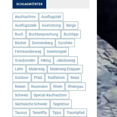
SCHLAGWÖRTER
#aufnachmv
Ausflugsziel
Ausflugsziele
Ausrüstung
Berge
Buch
Buchbesprechung
Buchtipp
Bücher
Donnersberg
Eurohike
Fernwanderweg
Gewinnspiel
Graubünden
Hiking
Jakobsweg
Lahn
Malerweg
Malerweg Etappen
Outdoor
Pfalz
Radfahren
Reise
Reisen
Rezension
Rhein
Rheingau
Schweiz
Special #aufnachmv
Sächsische Schweiz
Tagestour
Taunus
Teneriffa
Tipps
Traumpfad