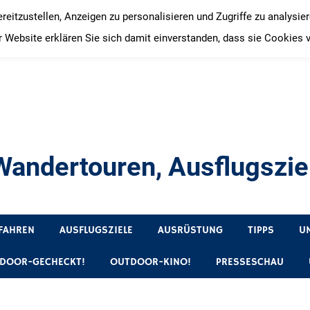
itzustellen, Anzeigen zu personalisieren und Zugriffe zu analysie
 Website erklären Sie sich damit einverstanden, dass sie Cookies 
andertouren, Ausflugsziel
, Produkttests und Buchrezensionen. Ein Blog für alle, die gern 
FAHREN
AUSFLUGSZIELE
AUSRÜSTUNG
TIPPS
U
DOOR-GECHECKT!
OUTDOOR-KINO!
PRESSESCHAU