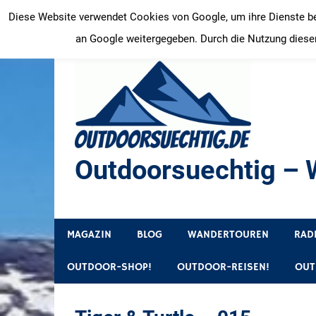
Zum
Diese Website verwendet Cookies von Google, um ihre Dienste bere
Inhalt
an Google weitergegeben. Durch die Nutzung dieser
springen
Outdoorsuechtig – W
Outdoor, Wandertouren, Ausflugsziele, Reisetipps
MAGAZIN
BLOG
WANDERTOUREN
RAD
OUTDOOR-SHOP!
OUTDOOR-REISEN!
OUT