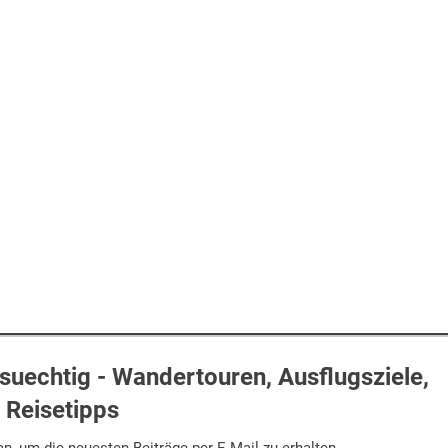
uechtig - Wandertouren, Ausflugsziele,
Reisetipps
n, um die neuesten Beiträge per E-Mail zu erhalten.