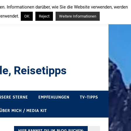
ren. Informationen darüber, wie Sie die Website verwenden, werden
verwendet.
OK
Reject
Weitere Informationen
e, Reisetipps
draußen sind. In Deutschland und überall!
NSERE STERNE
EMPFEHLUNGEN
TV-TIPPS
ÜBER MICH / MEDIA KIT
HIER KANNST DU IM BLOG SUCHEN: