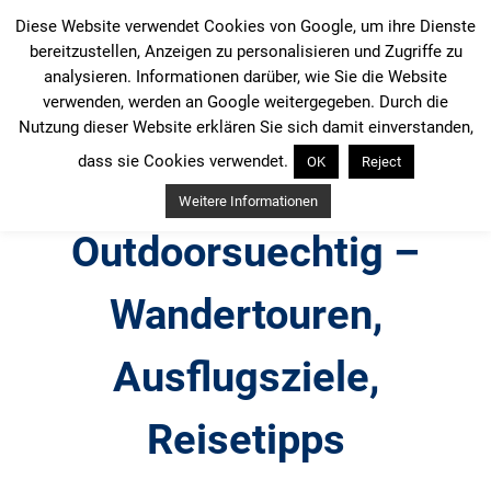
Zum
Diese Website verwendet Cookies von Google, um ihre Dienste
Inhalt
bereitzustellen, Anzeigen zu personalisieren und Zugriffe zu
springen
analysieren. Informationen darüber, wie Sie die Website
verwenden, werden an Google weitergegeben. Durch die
Nutzung dieser Website erklären Sie sich damit einverstanden,
dass sie Cookies verwendet.
OK
Reject
Weitere Informationen
Outdoorsuechtig –
Wandertouren,
Ausflugsziele,
Reisetipps
Outdoor, Wandertouren, Ausflugsziele, Reisetipps,