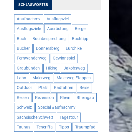
SCHLAGWÖRTER
#aufnachmv
Ausflugsziel
Ausflugsziele
Ausrüstung
Berge
Buch
Buchbesprechung
Buchtipp
Bücher
Donnersberg
Eurohike
Fernwanderweg
Gewinnspiel
Graubünden
Hiking
Jakobsweg
Lahn
Malerweg
Malerweg Etappen
Outdoor
Pfalz
Radfahren
Reise
Reisen
Rezension
Rhein
Rheingau
Schweiz
Special #aufnachmv
Sächsische Schweiz
Tagestour
Taunus
Teneriffa
Tipps
Traumpfad