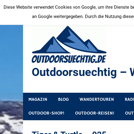
Zum
Diese Website verwendet Cookies von Google, um ihre Dienste bere
Inhalt
an Google weitergegeben. Durch die Nutzung dieser
springen
Outdoorsuechtig – W
Outdoor, Wandertouren, Ausflugsziele, Reisetipps
MAGAZIN
BLOG
WANDERTOUREN
RAD
OUTDOOR-SHOP!
OUTDOOR-REISEN!
OUT