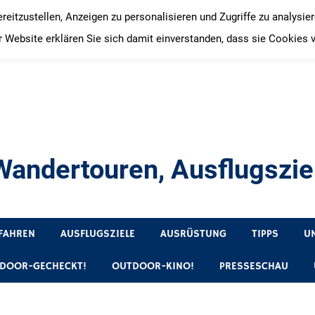
itzustellen, Anzeigen zu personalisieren und Zugriffe zu analysie
 Website erklären Sie sich damit einverstanden, dass sie Cookies 
andertouren, Ausflugsziel
, Produkttests und Buchrezensionen. Ein Blog für alle, die gern 
FAHREN
AUSFLUGSZIELE
AUSRÜSTUNG
TIPPS
U
DOOR-GECHECKT!
OUTDOOR-KINO!
PRESSESCHAU