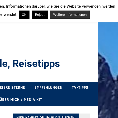
ren. Informationen darüber, wie Sie die Website verwenden, werden
verwendet.
OK
Reject
Weitere Informationen
e, Reisetipps
draußen sind. In Deutschland und überall!
NSERE STERNE
EMPFEHLUNGEN
TV-TIPPS
ÜBER MICH / MEDIA KIT
HIER KANNST DU IM BLOG SUCHEN: