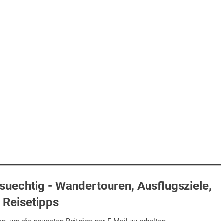
uechtig - Wandertouren, Ausflugsziele,
Reisetipps
n, um die neuesten Beiträge per E-Mail zu erhalten.