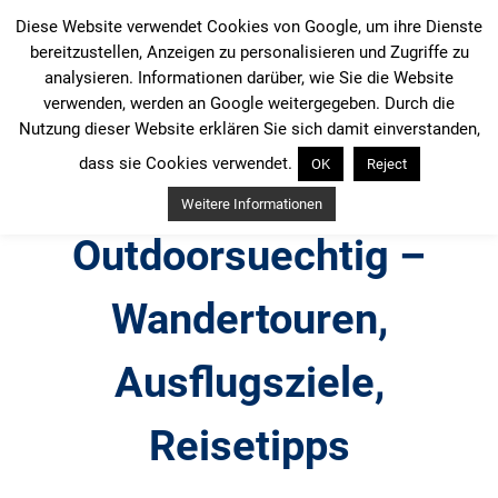
Zum
Diese Website verwendet Cookies von Google, um ihre Dienste
Inhalt
bereitzustellen, Anzeigen zu personalisieren und Zugriffe zu
springen
analysieren. Informationen darüber, wie Sie die Website
verwenden, werden an Google weitergegeben. Durch die
Nutzung dieser Website erklären Sie sich damit einverstanden,
dass sie Cookies verwendet.
OK
Reject
Weitere Informationen
Outdoorsuechtig –
Wandertouren,
Ausflugsziele,
Reisetipps
Outdoor, Wandertouren, Ausflugsziele, Reisetipps,