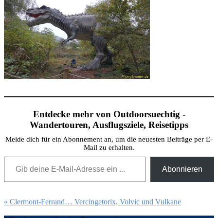
Entdecke mehr von Outdoorsuechtig -
Wandertouren, Ausflugsziele, Reisetipps
Melde dich für ein Abonnement an, um die neuesten Beiträge per E-
Mail zu erhalten.
Gib deine E-Mail-Adresse ein ...
Abonnieren
Beitragsnavigation
« Clermont-Ferrand… Vercingetorix, Volvic und Vulkane