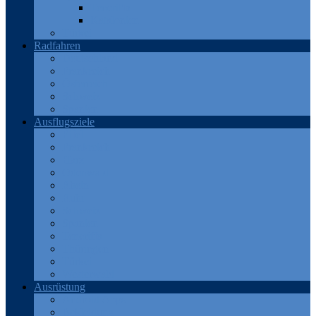
Teneriffa
Katalonien
Türkei
Radfahren
Deutschland
Frankreich
Österreich
Schweiz
Spanien
Ausflugsziele
Eifel
Frankreich
Harz
Odenwald
Rhein
Ruhr
Schweiz
Spanien
Teneriffa
Thüringen
Türkei
Westerwald
Ausrüstung
Android Apps
Bekleidung