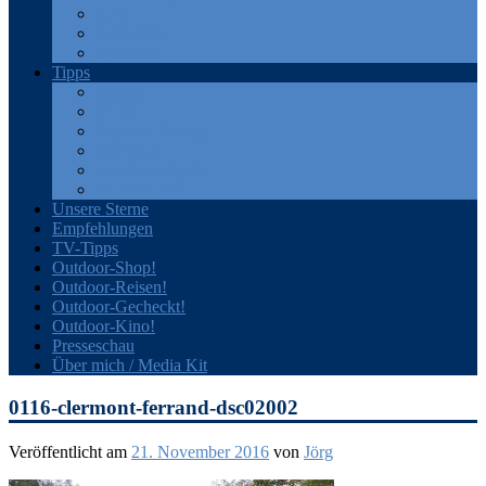
GPS
Rucksäcke
Sonstiges
Tipps
Bücher
Filme
Outdoor-Portale
Produkte
Veranstaltungen
Zeitschriften
Unsere Sterne
Empfehlungen
TV-Tipps
Outdoor-Shop!
Outdoor-Reisen!
Outdoor-Gecheckt!
Outdoor-Kino!
Presseschau
Über mich / Media Kit
0116-clermont-ferrand-dsc02002
Veröffentlicht am
21. November 2016
von
Jörg