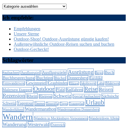
Kategorien
Ich empfehle:
Empfehlungen
Unsere Sterne
Outdoor-Shop! Outdoor-Ausrüstung günstig kaufen!
Außergewöhnliche Outdoor-Reisen suchen und buchen
Outdoor-Gecheckt!
Schlagwörter
Ausrüstung
Ausflugsziele
Buch
Ausflugsziel
#aufnachmv
Berge
Buchbesprechung
Buchtipp
Donnersberg
Bücher
Eurohike
Gewinnspiel
Graubünden
Lahn
Fernwanderweg
Jakobsweg
Malerweg
Hiking
Outdoor
Reise
Reisen
Malerweg Etappen
Pfalz
Radfahren
Rezension
Schweiz
Rhein
Sächsische
Special #aufnachmv
Rheingau
Urlaub
Schweiz
Tagestour
Taunus
Teneriffa
Tipps
Traumpfad
Wandermarathon
Wanderführer
Wandermarathon Donnersberg
Wandern
Wandern in Mecklenburg-Vorpommern
Wandertrilogie Allgäu
Wanderung
Westerwald
Österreich