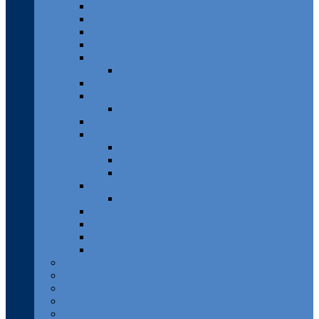
Franken
Fränkische Schweiz
Hamburg
Harz
Hessen
Lahn
Mecklenburg-Vorpommern
Pfalz
Pfälzer Wald
Rheingau
Rhein-Mosel-Eifel
Rheinsteig
Traumpfade
Traumschleifen
Saar-Hunsrück
Traumschleifen
Sächsische Schweiz
Taunus
Westerwald
Solling-Vogler
Luxemburg
Österreich
Rumänien
Schweiz
Spanien