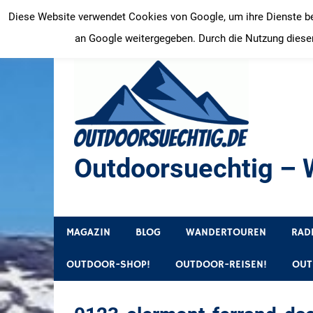
Zum
Diese Website verwendet Cookies von Google, um ihre Dienste bere
Inhalt
an Google weitergegeben. Durch die Nutzung dieser
springen
Outdoorsuechtig – W
Outdoor, Wandertouren, Ausflugsziele, Reisetipps
MAGAZIN
BLOG
WANDERTOUREN
RAD
OUTDOOR-SHOP!
OUTDOOR-REISEN!
OUT