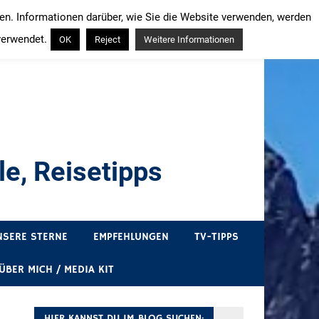
ren. Informationen darüber, wie Sie die Website verwenden, werden
verwendet.
OK
Reject
Weitere Informationen
e, Reisetipps
draußen sind. In Deutschland und überall!
NSERE STERNE
EMPFEHLUNGEN
TV-TIPPS
ÜBER MICH / MEDIA KIT
HIER KANNST DU IM BLOG SUCHEN: