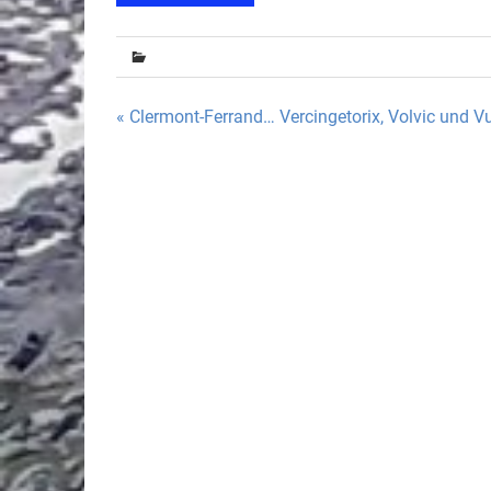
Beitragsnavigation
« Clermont-Ferrand… Vercingetorix, Volvic und V