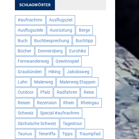
SCHLAGWÖRTER
#aufnachmv
Ausflugsziel
Ausflugsziele
Ausrüstung
Berge
Buch
Buchbesprechung
Buchtipp
Bücher
Donnersberg
Eurohike
Fernwanderweg
Gewinnspiel
Graubünden
Hiking
Jakobsweg
Lahn
Malerweg
Malerweg Etappen
Outdoor
Pfalz
Radfahren
Reise
Reisen
Rezension
Rhein
Rheingau
Schweiz
Special #aufnachmv
Sächsische Schweiz
Tagestour
Taunus
Teneriffa
Tipps
Traumpfad