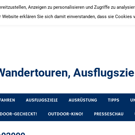
itzustellen, Anzeigen zu personalisieren und Zugriffe zu analysie
 Website erklären Sie sich damit einverstanden, dass sie Cookies 
andertouren, Ausflugsziel
, Produkttests und Buchrezensionen. Ein Blog für alle, die gern 
FAHREN
AUSFLUGSZIELE
AUSRÜSTUNG
TIPPS
U
DOOR-GECHECKT!
OUTDOOR-KINO!
PRESSESCHAU