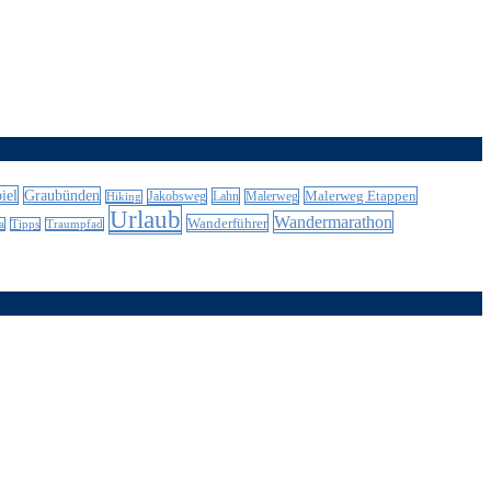
iel
Graubünden
Malerweg Etappen
Lahn
Jakobsweg
Malerweg
Hiking
Urlaub
Wandermarathon
Wanderführer
a
Tipps
Traumpfad