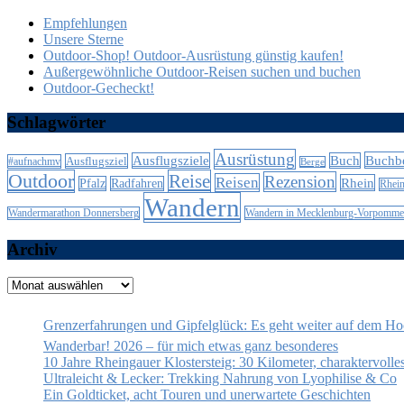
Empfehlungen
Unsere Sterne
Outdoor-Shop! Outdoor-Ausrüstung günstig kaufen!
Außergewöhnliche Outdoor-Reisen suchen und buchen
Outdoor-Gecheckt!
Schlagwörter
Ausrüstung
Buchb
Ausflugsziele
Buch
Ausflugsziel
#aufnachmv
Berge
Outdoor
Reise
Rezension
Reisen
Rhein
Pfalz
Radfahren
Rhei
Wandern
Wandern in Mecklenburg-Vorpomme
Wandermarathon Donnersberg
Archiv
Archiv
Grenzerfahrungen und Gipfelglück: Es geht weiter auf dem H
Wanderbar! 2026 – für mich etwas ganz besonderes
10 Jahre Rheingauer Klostersteig: 30 Kilometer, charaktervoll
Ultraleicht & Lecker: Trekking Nahrung von Lyophilise & Co
Ein Goldticket, acht Touren und unerwartete Geschichten