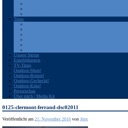
GPS
Rucksäcke
Sonstiges
Tipps
Bücher
Filme
Outdoor-Portale
Produkte
Veranstaltungen
Zeitschriften
Unsere Sterne
Empfehlungen
TV-Tipps
Outdoor-Shop!
Outdoor-Reisen!
Outdoor-Gecheckt!
Outdoor-Kino!
Presseschau
Über mich / Media Kit
0125-clermont-ferrand-dsc02011
Veröffentlicht am
21. November 2016
von
Jörg