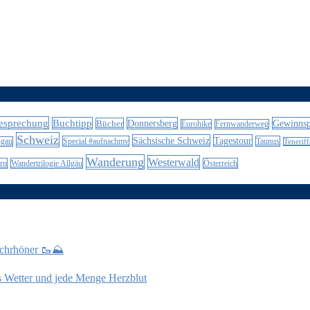
esprechung
Buchtipp
Donnersberg
Gewinnsp
Bücher
Eurohike
Fernwanderweg
Schweiz
Sächsische Schweiz
Tagestour
Special #aufnachmv
Taunus
ngau
Teneriff
Wanderung
Westerwald
rn
Wandertrilogie Allgäu
Österreich
ochrhöner 🥾⛰️
es Wetter und jede Menge Herzblut