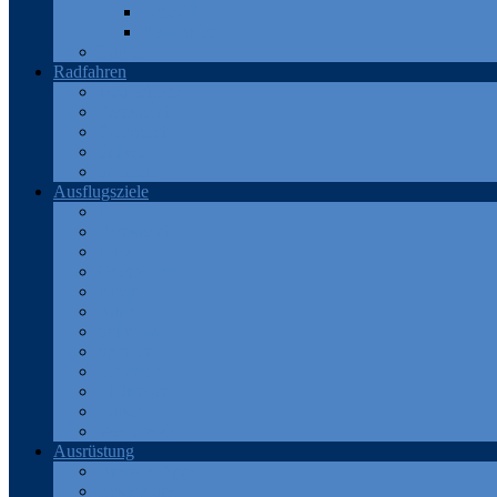
Teneriffa
Katalonien
Türkei
Radfahren
Deutschland
Frankreich
Österreich
Schweiz
Spanien
Ausflugsziele
Eifel
Frankreich
Harz
Odenwald
Rhein
Ruhr
Schweiz
Spanien
Teneriffa
Thüringen
Türkei
Westerwald
Ausrüstung
Android Apps
Bekleidung