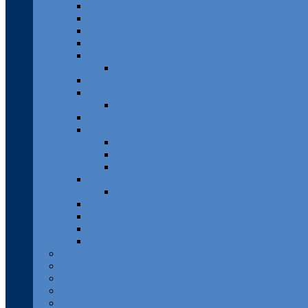
Franken
Fränkische Schweiz
Hamburg
Harz
Hessen
Lahn
Mecklenburg-Vorpommern
Pfalz
Pfälzer Wald
Rheingau
Rhein-Mosel-Eifel
Rheinsteig
Traumpfade
Traumschleifen
Saar-Hunsrück
Traumschleifen
Sächsische Schweiz
Taunus
Westerwald
Solling-Vogler
Luxemburg
Österreich
Rumänien
Schweiz
Spanien