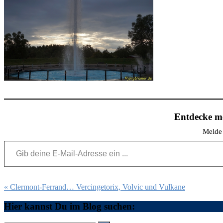
Entdecke me
Melde 
Gib deine E-Mail-Adresse ein ...
Beitragsnavigation
« Clermont-Ferrand… Vercingetorix, Volvic und Vulkane
Hier kannst Du im Blog suchen: