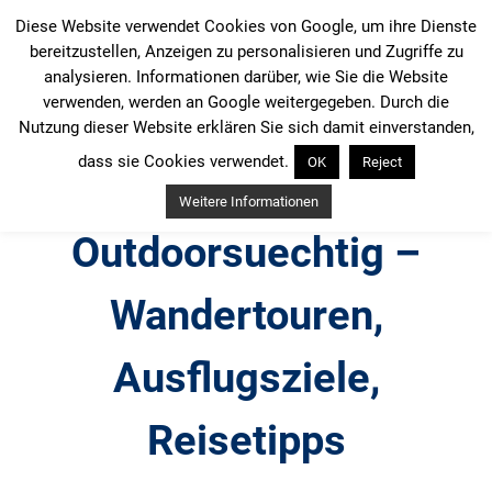
Zum
Diese Website verwendet Cookies von Google, um ihre Dienste
Inhalt
bereitzustellen, Anzeigen zu personalisieren und Zugriffe zu
springen
analysieren. Informationen darüber, wie Sie die Website
verwenden, werden an Google weitergegeben. Durch die
Nutzung dieser Website erklären Sie sich damit einverstanden,
dass sie Cookies verwendet.
OK
Reject
Weitere Informationen
Outdoorsuechtig –
Wandertouren,
Ausflugsziele,
Reisetipps
Outdoor, Wandertouren, Ausflugsziele, Reisetipps,