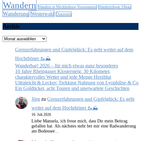
Wandern
Wandern in Mecklenburg-Vorpommern
Wandertrilogie Allgäu
Wanderung
Westerwald
Österreich
Archiv
Archiv
Grenzerfahrungen und Gipfelglück: Es geht weiter auf dem
Hochrhöner 🥾⛰️
Wanderbar! 2026 – für mich etwas ganz besonderes
10 Jahre Rheingauer Klostersteig: 30 Kilometer,
charaktervolles Wetter und jede Menge Herzblut
Ultraleicht & Lecker: Trekking Nahrung von Lyophilise & Co
Ein Goldticket, acht Touren und unerwartete Geschichten
Jörg
zu
Grenzerfahrungen und Gipfelglück: Es geht
weiter auf dem Hochrhöner 🥾⛰️
16. Juli 2026
Liebe Manuela, ich freue mich, dass Dir mein Beitrag
gefallen hat. Als nächstes steht bei mir eine Radwanderung
am Bodensee…