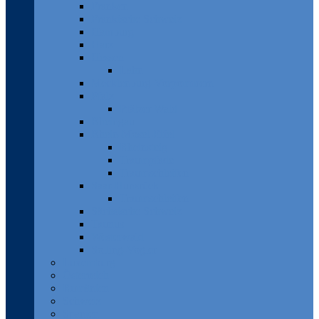
Franken
Fränkische Schweiz
Hamburg
Harz
Hessen
Lahn
Mecklenburg-Vorpommern
Pfalz
Pfälzer Wald
Rheingau
Rhein-Mosel-Eifel
Rheinsteig
Traumpfade
Traumschleifen
Saar-Hunsrück
Traumschleifen
Sächsische Schweiz
Taunus
Westerwald
Solling-Vogler
Luxemburg
Österreich
Rumänien
Schweiz
Spanien