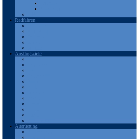
Teneriffa
Katalonien
Türkei
Radfahren
Deutschland
Frankreich
Österreich
Schweiz
Spanien
Ausflugsziele
Eifel
Frankreich
Harz
Odenwald
Rhein
Ruhr
Schweiz
Spanien
Teneriffa
Thüringen
Türkei
Westerwald
Ausrüstung
Android Apps
Bekleidung