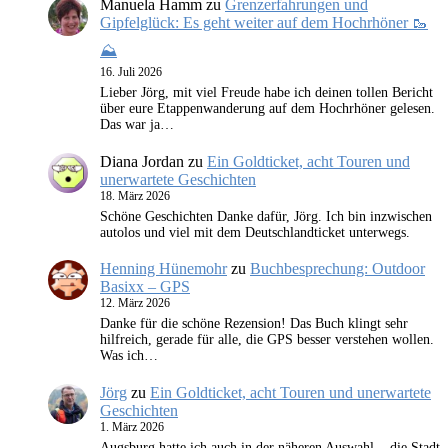
Manuela Hamm
zu
Grenzerfahrungen und
Gipfelglück: Es geht weiter auf dem Hochrhöner 🥾
⛰️
16. Juli 2026
Lieber Jörg, mit viel Freude habe ich deinen tollen Bericht
über eure Etappenwanderung auf dem Hochrhöner gelesen.
Das war ja…
Diana Jordan
zu
Ein Goldticket, acht Touren und
unerwartete Geschichten
18. März 2026
Schöne Geschichten Danke dafür, Jörg. Ich bin inzwischen
autolos und viel mit dem Deutschlandticket unterwegs.
Henning Hünemohr
zu
Buchbesprechung: Outdoor
Basixx – GPS
12. März 2026
Danke für die schöne Rezension! Das Buch klingt sehr
hilfreich, gerade für alle, die GPS besser verstehen wollen.
Was ich…
Jörg
zu
Ein Goldticket, acht Touren und unerwartete
Geschichten
1. März 2026
Augsburg hatte ich auch in der näheren Auswahl... die Stadt