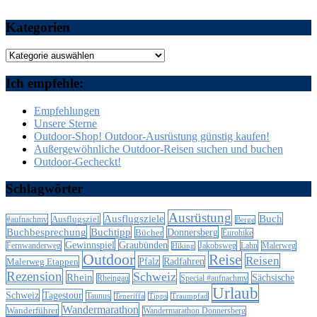
Kategorien
Kategorien
Ich empfehle:
Empfehlungen
Unsere Sterne
Outdoor-Shop! Outdoor-Ausrüstung günstig kaufen!
Außergewöhnliche Outdoor-Reisen suchen und buchen
Outdoor-Gecheckt!
Schlagwörter
Ausrüstung
Ausflugsziele
Buch
Ausflugsziel
#aufnachmv
Berge
Buchbesprechung
Buchtipp
Donnersberg
Bücher
Eurohike
Gewinnspiel
Graubünden
Lahn
Fernwanderweg
Jakobsweg
Malerweg
Hiking
Outdoor
Reise
Reisen
Malerweg Etappen
Pfalz
Radfahren
Rezension
Schweiz
Rhein
Sächsische
Special #aufnachmv
Rheingau
Urlaub
Schweiz
Tagestour
Taunus
Teneriffa
Tipps
Traumpfad
Wandermarathon
Wanderführer
Wandermarathon Donnersberg