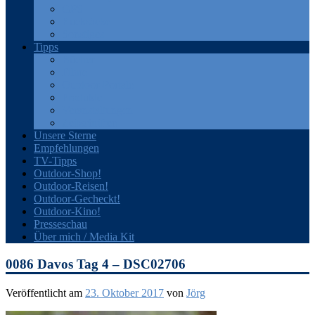
GPS
Rucksäcke
Sonstiges
Tipps
Bücher
Filme
Outdoor-Portale
Produkte
Veranstaltungen
Zeitschriften
Unsere Sterne
Empfehlungen
TV-Tipps
Outdoor-Shop!
Outdoor-Reisen!
Outdoor-Gecheckt!
Outdoor-Kino!
Presseschau
Über mich / Media Kit
0086 Davos Tag 4 – DSC02706
Veröffentlicht am
23. Oktober 2017
von
Jörg