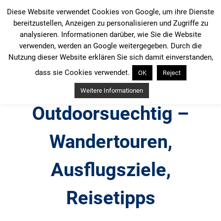
Zum
Diese Website verwendet Cookies von Google, um ihre Dienste
Inhalt
bereitzustellen, Anzeigen zu personalisieren und Zugriffe zu
springen
analysieren. Informationen darüber, wie Sie die Website
verwenden, werden an Google weitergegeben. Durch die
Nutzung dieser Website erklären Sie sich damit einverstanden,
dass sie Cookies verwendet.
OK
Reject
Weitere Informationen
Outdoorsuechtig –
Wandertouren,
Ausflugsziele,
Reisetipps
Outdoor, Wandertouren, Ausflugsziele, Reisetipps,