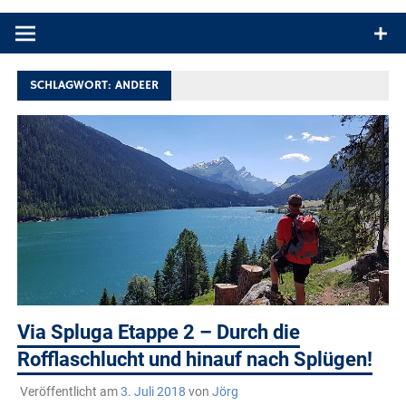
Produkttests und Buchrezensionen. Ein Blog für alle, die gern
draußen sind. In Deutschland und überall!
SCHLAGWORT:
ANDEER
Via Spluga Etappe 2 – Durch die
Rofflaschlucht und hinauf nach Splügen!
Veröffentlicht am
3. Juli 2018
von
Jörg