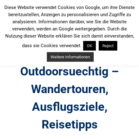
Zum
Diese Website verwendet Cookies von Google, um ihre Dienste
Inhalt
bereitzustellen, Anzeigen zu personalisieren und Zugriffe zu
springen
analysieren. Informationen darüber, wie Sie die Website
verwenden, werden an Google weitergegeben. Durch die
Nutzung dieser Website erklären Sie sich damit einverstanden,
dass sie Cookies verwendet.
OK
Reject
Weitere Informationen
Outdoorsuechtig –
Wandertouren,
Ausflugsziele,
Reisetipps
Outdoor, Wandertouren, Ausflugsziele, Reisetipps,