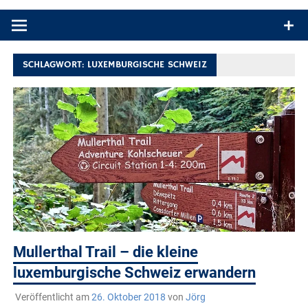
Produkttests und Buchrezensionen. Ein Blog für alle, die gern
draußen sind. In Deutschland und überall!
SCHLAGWORT:
LUXEMBURGISCHE SCHWEIZ
Mullerthal Trail – die kleine
luxemburgische Schweiz erwandern
Veröffentlicht am
26. Oktober 2018
von
Jörg