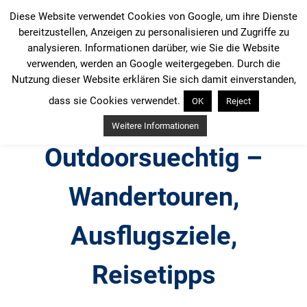
Zum
Diese Website verwendet Cookies von Google, um ihre Dienste
Inhalt
bereitzustellen, Anzeigen zu personalisieren und Zugriffe zu
springen
analysieren. Informationen darüber, wie Sie die Website
verwenden, werden an Google weitergegeben. Durch die
Nutzung dieser Website erklären Sie sich damit einverstanden,
dass sie Cookies verwendet.
OK
Reject
Weitere Informationen
Outdoorsuechtig –
Wandertouren,
Ausflugsziele,
Reisetipps
Outdoor, Wandertouren, Ausflugsziele, Reisetipps,