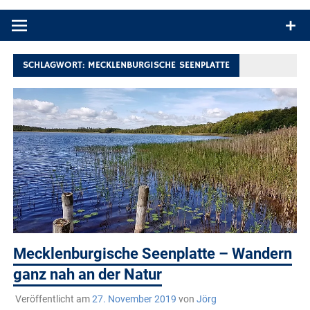
Produkttests und Buchrezensionen. Ein Blog für alle, die gern
draußen sind. In Deutschland und überall!
SCHLAGWORT:
MECKLENBURGISCHE SEENPLATTE
Mecklenburgische Seenplatte – Wandern
ganz nah an der Natur
Veröffentlicht am
27. November 2019
von
Jörg