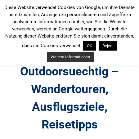
Zum
Diese Website verwendet Cookies von Google, um ihre Dienste
Inhalt
bereitzustellen, Anzeigen zu personalisieren und Zugriffe zu
springen
analysieren. Informationen darüber, wie Sie die Website
verwenden, werden an Google weitergegeben. Durch die
Nutzung dieser Website erklären Sie sich damit einverstanden,
dass sie Cookies verwendet.
OK
Reject
Weitere Informationen
Outdoorsuechtig –
Wandertouren,
Ausflugsziele,
Reisetipps
Outdoor, Wandertouren, Ausflugsziele, Reisetipps,