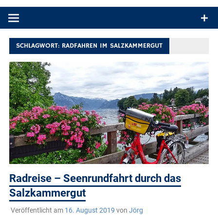
Produkttests und Buchrezensionen. Ein Blog für alle, die gern
draußen sind. In Deutschland und überall!
SCHLAGWORT:
RADFAHREN IM SALZKAMMERGUT
Radreise – Seenrundfahrt durch das
Salzkammergut
Veröffentlicht am
16. August 2019
von
Jörg