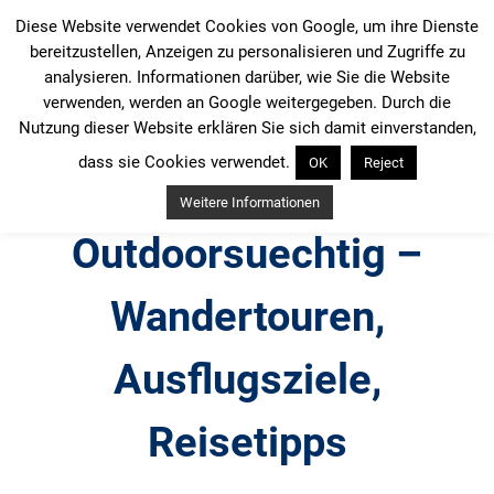
Zum
Diese Website verwendet Cookies von Google, um ihre Dienste
Inhalt
bereitzustellen, Anzeigen zu personalisieren und Zugriffe zu
springen
analysieren. Informationen darüber, wie Sie die Website
verwenden, werden an Google weitergegeben. Durch die
Nutzung dieser Website erklären Sie sich damit einverstanden,
dass sie Cookies verwendet.
OK
Reject
Weitere Informationen
Outdoorsuechtig –
Wandertouren,
Ausflugsziele,
Reisetipps
Outdoor, Wandertouren, Ausflugsziele, Reisetipps,