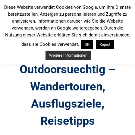
Zum
Diese Website verwendet Cookies von Google, um ihre Dienste
Inhalt
bereitzustellen, Anzeigen zu personalisieren und Zugriffe zu
springen
analysieren. Informationen darüber, wie Sie die Website
verwenden, werden an Google weitergegeben. Durch die
Nutzung dieser Website erklären Sie sich damit einverstanden,
dass sie Cookies verwendet.
OK
Reject
Weitere Informationen
Outdoorsuechtig –
Wandertouren,
Ausflugsziele,
Reisetipps
Outdoor, Wandertouren, Ausflugsziele, Reisetipps,