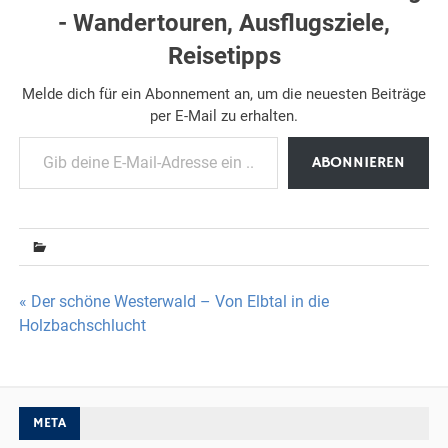
- Wandertouren, Ausflugsziele,
Reisetipps
Melde dich für ein Abonnement an, um die neuesten Beiträge
per E-Mail zu erhalten.
Gib deine E-Mail-Adresse ein ...
ABONNIEREN
Beitragsnavigation
« Der schöne Westerwald – Von Elbtal in die
Holzbachschlucht
META