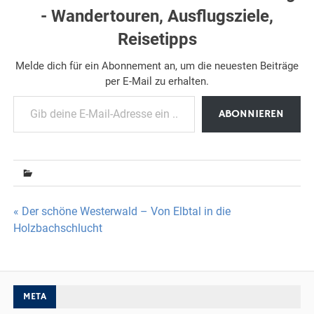
- Wandertouren, Ausflugsziele,
Reisetipps
Melde dich für ein Abonnement an, um die neuesten Beiträge
per E-Mail zu erhalten.
Gib deine E-Mail-Adresse ein ...
ABONNIEREN
Beitragsnavigation
« Der schöne Westerwald – Von Elbtal in die
Holzbachschlucht
META