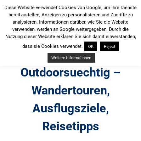
Zum
Diese Website verwendet Cookies von Google, um ihre Dienste
Inhalt
bereitzustellen, Anzeigen zu personalisieren und Zugriffe zu
springen
analysieren. Informationen darüber, wie Sie die Website
verwenden, werden an Google weitergegeben. Durch die
Nutzung dieser Website erklären Sie sich damit einverstanden,
dass sie Cookies verwendet.
OK
Reject
Weitere Informationen
Outdoorsuechtig –
Wandertouren,
Ausflugsziele,
Reisetipps
Outdoor, Wandertouren, Ausflugsziele, Reisetipps,