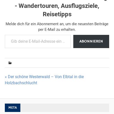
- Wandertouren, Ausflugsziele,
Reisetipps
Melde dich für ein Abonnement an, um die neuesten Beiträge
per E-Mail zu erhalten.
Gib deine E-Mail-Adresse ein ...
ABONNIEREN
Beitragsnavigation
« Der schöne Westerwald – Von Elbtal in die
Holzbachschlucht
META