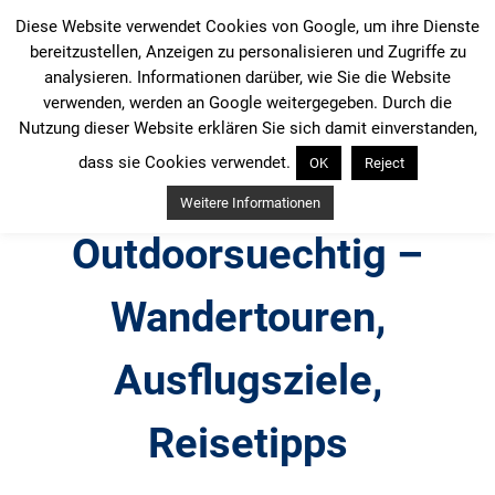
Zum
Diese Website verwendet Cookies von Google, um ihre Dienste
Inhalt
bereitzustellen, Anzeigen zu personalisieren und Zugriffe zu
springen
analysieren. Informationen darüber, wie Sie die Website
verwenden, werden an Google weitergegeben. Durch die
Nutzung dieser Website erklären Sie sich damit einverstanden,
dass sie Cookies verwendet.
OK
Reject
Weitere Informationen
Outdoorsuechtig –
Wandertouren,
Ausflugsziele,
Reisetipps
Outdoor, Wandertouren, Ausflugsziele, Reisetipps,