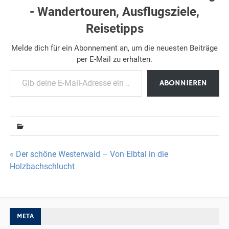
- Wandertouren, Ausflugsziele,
Reisetipps
Melde dich für ein Abonnement an, um die neuesten Beiträge
per E-Mail zu erhalten.
Gib deine E-Mail-Adresse ein ...
ABONNIEREN
Beitragsnavigation
« Der schöne Westerwald – Von Elbtal in die
Holzbachschlucht
META