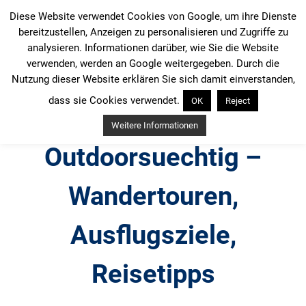
Zum
Diese Website verwendet Cookies von Google, um ihre Dienste
Inhalt
bereitzustellen, Anzeigen zu personalisieren und Zugriffe zu
springen
analysieren. Informationen darüber, wie Sie die Website
verwenden, werden an Google weitergegeben. Durch die
Nutzung dieser Website erklären Sie sich damit einverstanden,
dass sie Cookies verwendet.
OK
Reject
Weitere Informationen
Outdoorsuechtig –
Wandertouren,
Ausflugsziele,
Reisetipps
Outdoor, Wandertouren, Ausflugsziele, Reisetipps,