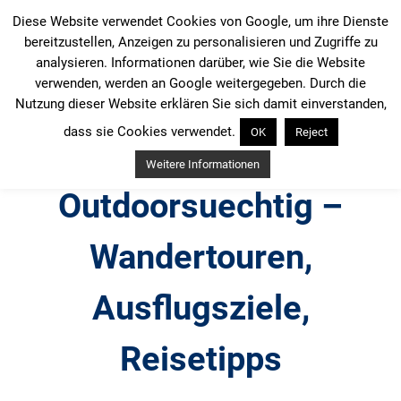
Zum
Diese Website verwendet Cookies von Google, um ihre Dienste
Inhalt
bereitzustellen, Anzeigen zu personalisieren und Zugriffe zu
springen
analysieren. Informationen darüber, wie Sie die Website
verwenden, werden an Google weitergegeben. Durch die
Nutzung dieser Website erklären Sie sich damit einverstanden,
dass sie Cookies verwendet.
OK
Reject
Weitere Informationen
Outdoorsuechtig –
Wandertouren,
Ausflugsziele,
Reisetipps
Outdoor, Wandertouren, Ausflugsziele, Reisetipps,