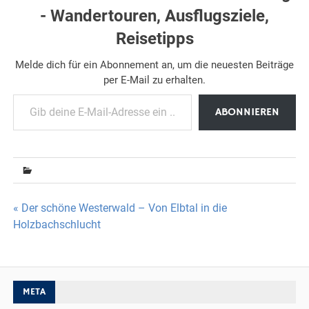
- Wandertouren, Ausflugsziele,
Reisetipps
Melde dich für ein Abonnement an, um die neuesten Beiträge
per E-Mail zu erhalten.
Gib deine E-Mail-Adresse ein ...
ABONNIEREN
Beitragsnavigation
« Der schöne Westerwald – Von Elbtal in die
Holzbachschlucht
META