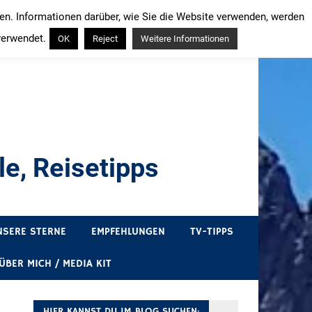
ren. Informationen darüber, wie Sie die Website verwenden, werden
verwendet.
OK
Reject
Weitere Informationen
e, Reisetipps
draußen sind. In Deutschland und überall!
NSERE STERNE
EMPFEHLUNGEN
TV-TIPPS
ÜBER MICH / MEDIA KIT
HIER KANNST DU IM BLOG SUCHEN: