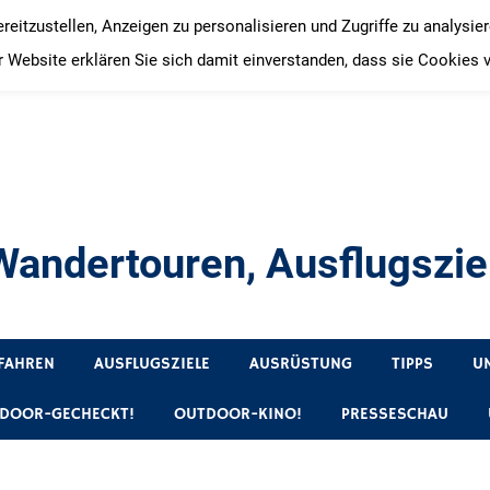
itzustellen, Anzeigen zu personalisieren und Zugriffe zu analysie
 Website erklären Sie sich damit einverstanden, dass sie Cookies 
andertouren, Ausflugsziel
, Produkttests und Buchrezensionen. Ein Blog für alle, die gern 
FAHREN
AUSFLUGSZIELE
AUSRÜSTUNG
TIPPS
U
DOOR-GECHECKT!
OUTDOOR-KINO!
PRESSESCHAU