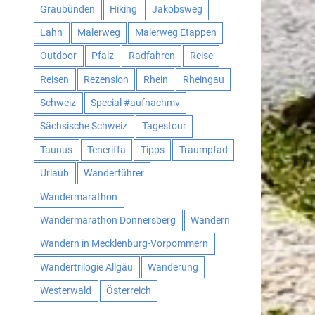
Graubünden
Hiking
Jakobsweg
Lahn
Malerweg
Malerweg Etappen
Outdoor
Pfalz
Radfahren
Reise
Reisen
Rezension
Rhein
Rheingau
Schweiz
Special #aufnachmv
Sächsische Schweiz
Tagestour
Taunus
Teneriffa
Tipps
Traumpfad
Urlaub
Wanderführer
Wandermarathon
Wandermarathon Donnersberg
Wandern
Wandern in Mecklenburg-Vorpommern
Wandertrilogie Allgäu
Wanderung
Westerwald
Österreich