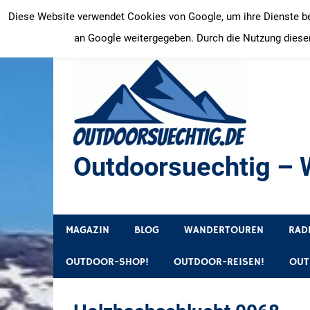
Zum
Diese Website verwendet Cookies von Google, um ihre Dienste bere
Inhalt
an Google weitergegeben. Durch die Nutzung dieser
springen
Outdoorsuechtig – W
Outdoor, Wandertouren, Ausflugsziele, Reisetipps
MAGAZIN
BLOG
WANDERTOUREN
RAD
OUTDOOR-SHOP!
OUTDOOR-REISEN!
OUT