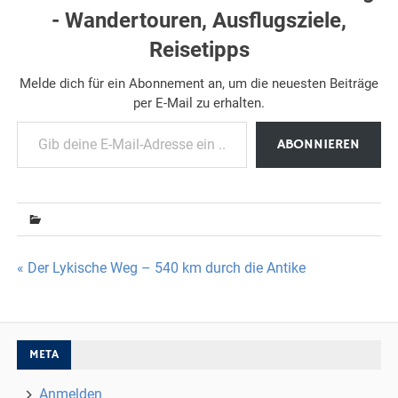
- Wandertouren, Ausflugsziele,
Reisetipps
Melde dich für ein Abonnement an, um die neuesten Beiträge
per E-Mail zu erhalten.
Gib deine E-Mail-Adresse ein ...
ABONNIEREN
Beitragsnavigation
« Der Lykische Weg – 540 km durch die Antike
META
Anmelden