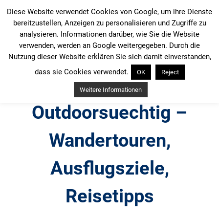
Zum
Diese Website verwendet Cookies von Google, um ihre Dienste
Inhalt
bereitzustellen, Anzeigen zu personalisieren und Zugriffe zu
springen
analysieren. Informationen darüber, wie Sie die Website
verwenden, werden an Google weitergegeben. Durch die
Nutzung dieser Website erklären Sie sich damit einverstanden,
dass sie Cookies verwendet.
OK
Reject
Weitere Informationen
Outdoorsuechtig –
Wandertouren,
Ausflugsziele,
Reisetipps
Outdoor, Wandertouren, Ausflugsziele, Reisetipps,