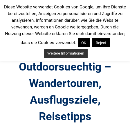
Zum
Diese Website verwendet Cookies von Google, um ihre Dienste
Inhalt
bereitzustellen, Anzeigen zu personalisieren und Zugriffe zu
springen
analysieren. Informationen darüber, wie Sie die Website
verwenden, werden an Google weitergegeben. Durch die
Nutzung dieser Website erklären Sie sich damit einverstanden,
dass sie Cookies verwendet.
OK
Reject
Weitere Informationen
Outdoorsuechtig –
Wandertouren,
Ausflugsziele,
Reisetipps
Outdoor, Wandertouren, Ausflugsziele, Reisetipps,