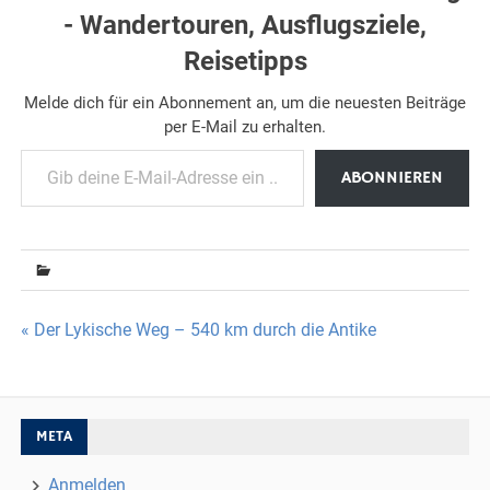
- Wandertouren, Ausflugsziele,
Reisetipps
Melde dich für ein Abonnement an, um die neuesten Beiträge
per E-Mail zu erhalten.
Gib deine E-Mail-Adresse ein ...
ABONNIEREN
Beitragsnavigation
« Der Lykische Weg – 540 km durch die Antike
META
Anmelden