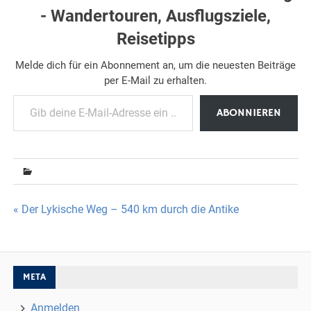
- Wandertouren, Ausflugsziele,
Reisetipps
Melde dich für ein Abonnement an, um die neuesten Beiträge
per E-Mail zu erhalten.
Gib deine E-Mail-Adresse ein ...
ABONNIEREN
Beitragsnavigation
« Der Lykische Weg – 540 km durch die Antike
META
Anmelden