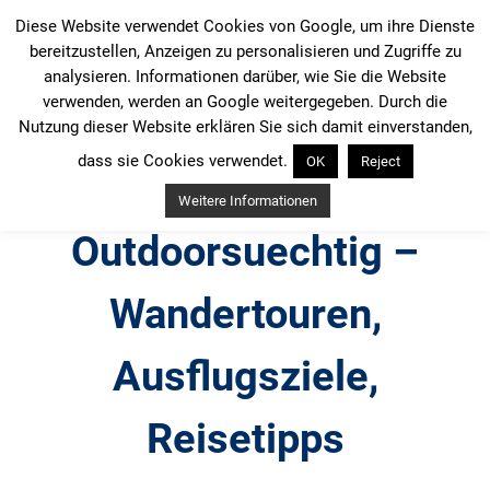
Zum
Diese Website verwendet Cookies von Google, um ihre Dienste
Inhalt
bereitzustellen, Anzeigen zu personalisieren und Zugriffe zu
springen
analysieren. Informationen darüber, wie Sie die Website
verwenden, werden an Google weitergegeben. Durch die
Nutzung dieser Website erklären Sie sich damit einverstanden,
dass sie Cookies verwendet.
OK
Reject
Weitere Informationen
Outdoorsuechtig –
Wandertouren,
Ausflugsziele,
Reisetipps
Outdoor, Wandertouren, Ausflugsziele, Reisetipps,