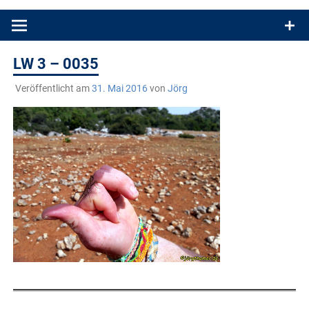
Produkttests und Buchrezensionen. Ein Blog für alle, die gern
draußen sind. In Deutschland und überall!
LW 3 – 0035
Veröffentlicht am
31. Mai 2016
von
Jörg