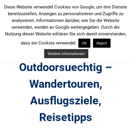
Zum
Diese Website verwendet Cookies von Google, um ihre Dienste
Inhalt
bereitzustellen, Anzeigen zu personalisieren und Zugriffe zu
springen
analysieren. Informationen darüber, wie Sie die Website
verwenden, werden an Google weitergegeben. Durch die
Nutzung dieser Website erklären Sie sich damit einverstanden,
dass sie Cookies verwendet.
OK
Reject
Weitere Informationen
Outdoorsuechtig –
Wandertouren,
Ausflugsziele,
Reisetipps
Outdoor, Wandertouren, Ausflugsziele, Reisetipps,