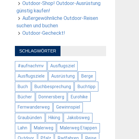
Outdoor-Shop! Outdoor-Ausrüstung
günstig kaufen!
Außergewöhnliche Outdoor-Reisen
suchen und buchen
Outdoor-Gecheckt!
SCHLAGWÖRTER
#aufnachmv
Ausflugsziel
Ausflugsziele
Ausrüstung
Berge
Buch
Buchbesprechung
Buchtipp
Bücher
Donnersberg
Eurohike
Fernwanderweg
Gewinnspiel
Graubünden
Hiking
Jakobsweg
Lahn
Malerweg
Malerweg Etappen
Outdoor
Pfalz
Radfahren
Reise