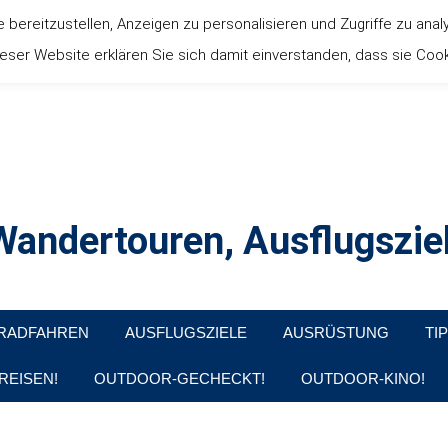
ereitzustellen, Anzeigen zu personalisieren und Zugriffe zu anal
ser Website erklären Sie sich damit einverstanden, dass sie Coo
andertouren, Ausflugsziel
, Produkttests und Buchrezensionen. Ein Blog für alle, die gern d
RADFAHREN
AUSFLUGSZIELE
AUSRÜSTUNG
TI
REISEN!
OUTDOOR-GECHECKT!
OUTDOOR-KINO!