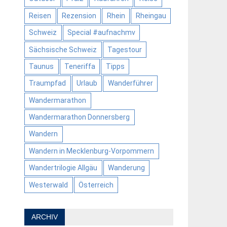
Reisen
Rezension
Rhein
Rheingau
Schweiz
Special #aufnachmv
Sächsische Schweiz
Tagestour
Taunus
Teneriffa
Tipps
Traumpfad
Urlaub
Wanderführer
Wandermarathon
Wandermarathon Donnersberg
Wandern
Wandern in Mecklenburg-Vorpommern
Wandertrilogie Allgäu
Wanderung
Westerwald
Österreich
ARCHIV