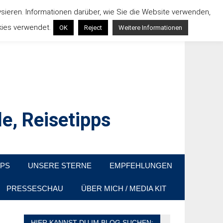
ysieren. Informationen darüber, wie Sie die Website verwenden,
kies verwendet.
OK
Reject
Weitere Informationen
e, Reisetipps
raußen sind. In Deutschland und überall!
PPS
UNSERE STERNE
EMPFEHLUNGEN
PRESSESCHAU
ÜBER MICH / MEDIA KIT
HIER KANNST DU IM BLOG SUCHEN: