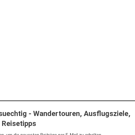
uechtig - Wandertouren, Ausflugsziele,
Reisetipps
n, um die neuesten Beiträge per E-Mail zu erhalten.