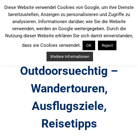
Zum
Diese Website verwendet Cookies von Google, um ihre Dienste
Inhalt
bereitzustellen, Anzeigen zu personalisieren und Zugriffe zu
springen
analysieren. Informationen darüber, wie Sie die Website
verwenden, werden an Google weitergegeben. Durch die
Nutzung dieser Website erklären Sie sich damit einverstanden,
dass sie Cookies verwendet.
OK
Reject
Weitere Informationen
Outdoorsuechtig –
Wandertouren,
Ausflugsziele,
Reisetipps
Outdoor, Wandertouren, Ausflugsziele, Reisetipps,