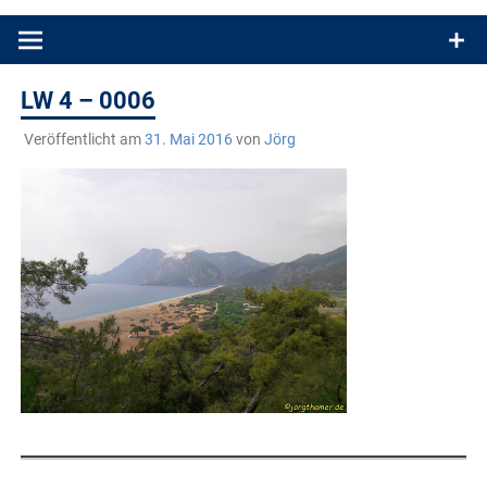
Produkttests und Buchrezensionen. Ein Blog für alle, die gern
draußen sind. In Deutschland und überall!
LW 4 – 0006
Veröffentlicht am
31. Mai 2016
von
Jörg