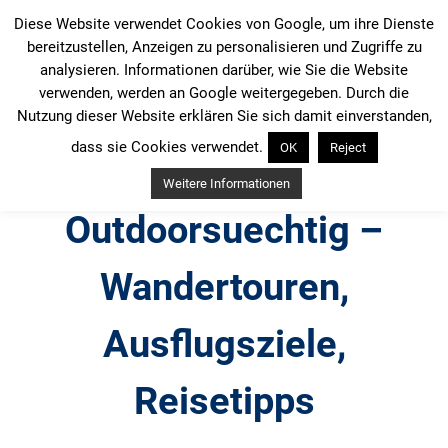
Zum
Diese Website verwendet Cookies von Google, um ihre Dienste
Inhalt
bereitzustellen, Anzeigen zu personalisieren und Zugriffe zu
springen
analysieren. Informationen darüber, wie Sie die Website
verwenden, werden an Google weitergegeben. Durch die
Nutzung dieser Website erklären Sie sich damit einverstanden,
dass sie Cookies verwendet.
OK
Reject
Weitere Informationen
Outdoorsuechtig –
Wandertouren,
Ausflugsziele,
Reisetipps
Outdoor, Wandertouren, Ausflugsziele, Reisetipps,