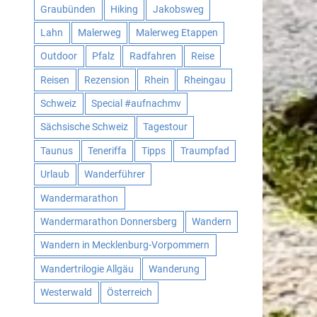
Graubünden
Hiking
Jakobsweg
Lahn
Malerweg
Malerweg Etappen
Outdoor
Pfalz
Radfahren
Reise
Reisen
Rezension
Rhein
Rheingau
Schweiz
Special #aufnachmv
Sächsische Schweiz
Tagestour
Taunus
Teneriffa
Tipps
Traumpfad
Urlaub
Wanderführer
Wandermarathon
Wandermarathon Donnersberg
Wandern
Wandern in Mecklenburg-Vorpommern
Wandertrilogie Allgäu
Wanderung
Westerwald
Österreich