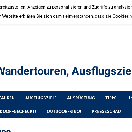
itzustellen, Anzeigen zu personalisieren und Zugriffe zu analysie
 Website erklären Sie sich damit einverstanden, dass sie Cookies 
andertouren, Ausflugsziel
, Produkttests und Buchrezensionen. Ein Blog für alle, die gern 
FAHREN
AUSFLUGSZIELE
AUSRÜSTUNG
TIPPS
U
DOOR-GECHECKT!
OUTDOOR-KINO!
PRESSESCHAU