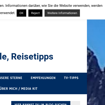
ren. Informationen darüber, wie Sie die Website verwenden, werden
verwendet.
OK
Reject
Weitere Informationen
e, Reisetipps
draußen sind. In Deutschland und überall!
NSERE STERNE
EMPFEHLUNGEN
TV-TIPPS
ÜBER MICH / MEDIA KIT
HIER KANNST DU IM BLOG SUCHEN: