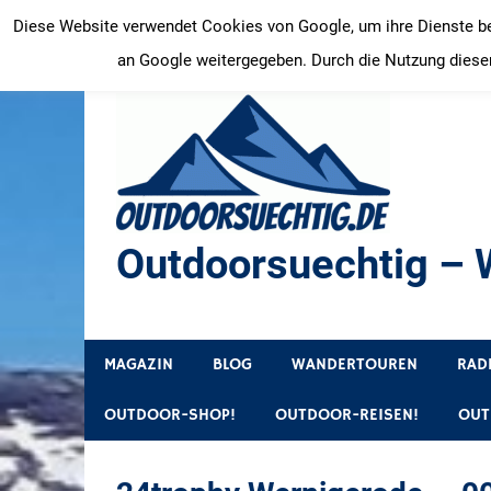
Zum
Diese Website verwendet Cookies von Google, um ihre Dienste bere
Inhalt
an Google weitergegeben. Durch die Nutzung dieser
springen
Outdoorsuechtig – W
Outdoor, Wandertouren, Ausflugsziele, Reisetipps
MAGAZIN
BLOG
WANDERTOUREN
RAD
OUTDOOR-SHOP!
OUTDOOR-REISEN!
OUT