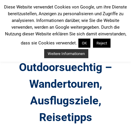
Zum
Diese Website verwendet Cookies von Google, um ihre Dienste
Inhalt
bereitzustellen, Anzeigen zu personalisieren und Zugriffe zu
springen
analysieren. Informationen darüber, wie Sie die Website
verwenden, werden an Google weitergegeben. Durch die
Nutzung dieser Website erklären Sie sich damit einverstanden,
dass sie Cookies verwendet.
OK
Reject
Weitere Informationen
Outdoorsuechtig –
Wandertouren,
Ausflugsziele,
Reisetipps
Outdoor, Wandertouren, Ausflugsziele, Reisetipps,