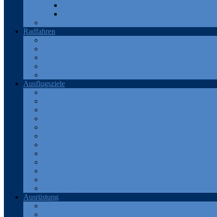
Teneriffa
Katalonien
Türkei
Radfahren
Deutschland
Frankreich
Österreich
Schweiz
Spanien
Ausflugsziele
Eifel
Frankreich
Harz
Odenwald
Rhein
Ruhr
Schweiz
Spanien
Teneriffa
Thüringen
Türkei
Westerwald
Ausrüstung
Android Apps
Bekleidung