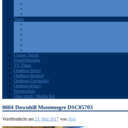
GPS
Rucksäcke
Sonstiges
Tipps
Bücher
Filme
Outdoor-Portale
Produkte
Veranstaltungen
Zeitschriften
Unsere Sterne
Empfehlungen
TV-Tipps
Outdoor-Shop!
Outdoor-Reisen!
Outdoor-Gecheckt!
Outdoor-Kino!
Presseschau
Über mich / Media Kit
0084 Downhill Montenegre DSC05703
Veröffentlicht am
23. Mai 2017
von
Jörg