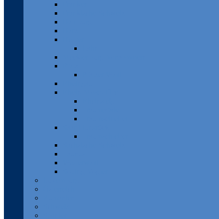
Franken
Fränkische Schweiz
Hamburg
Harz
Hessen
Lahn
Mecklenburg-Vorpommern
Pfalz
Pfälzer Wald
Rheingau
Rhein-Mosel-Eifel
Rheinsteig
Traumpfade
Traumschleifen
Saar-Hunsrück
Traumschleifen
Sächsische Schweiz
Taunus
Westerwald
Solling-Vogler
Luxemburg
Österreich
Rumänien
Schweiz
Spanien