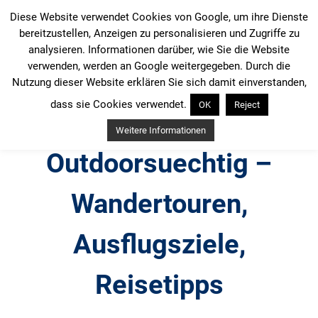
Zum
Diese Website verwendet Cookies von Google, um ihre Dienste
Inhalt
bereitzustellen, Anzeigen zu personalisieren und Zugriffe zu
springen
analysieren. Informationen darüber, wie Sie die Website
verwenden, werden an Google weitergegeben. Durch die
Nutzung dieser Website erklären Sie sich damit einverstanden,
dass sie Cookies verwendet.
OK
Reject
Weitere Informationen
Outdoorsuechtig –
Wandertouren,
Ausflugsziele,
Reisetipps
Outdoor, Wandertouren, Ausflugsziele, Reisetipps,