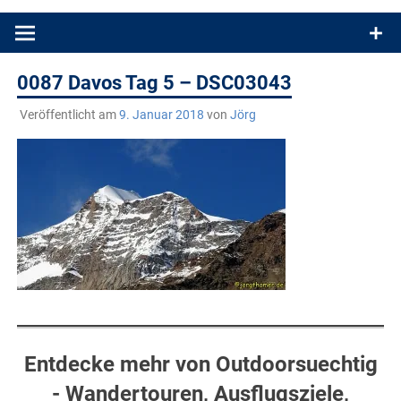
Produkttests und Buchrezensionen. Ein Blog für alle, die gern
draußen sind. In Deutschland und überall!
0087 Davos Tag 5 – DSC03043
Veröffentlicht am
9. Januar 2018
von
Jörg
Entdecke mehr von Outdoorsuechtig
- Wandertouren, Ausflugsziele,