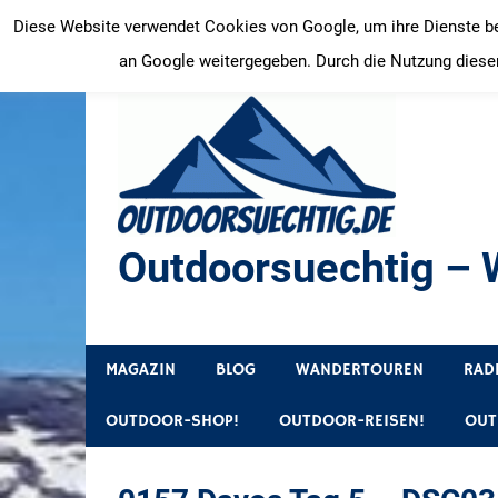
Zum
Diese Website verwendet Cookies von Google, um ihre Dienste bere
Inhalt
an Google weitergegeben. Durch die Nutzung dieser
springen
Outdoorsuechtig – W
Outdoor, Wandertouren, Ausflugsziele, Reisetipps
MAGAZIN
BLOG
WANDERTOUREN
RAD
OUTDOOR-SHOP!
OUTDOOR-REISEN!
OUT