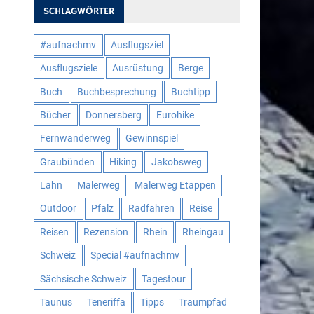
SCHLAGWÖRTER
#aufnachmv
Ausflugsziel
Ausflugsziele
Ausrüstung
Berge
Buch
Buchbesprechung
Buchtipp
Bücher
Donnersberg
Eurohike
Fernwanderweg
Gewinnspiel
Graubünden
Hiking
Jakobsweg
Lahn
Malerweg
Malerweg Etappen
Outdoor
Pfalz
Radfahren
Reise
Reisen
Rezension
Rhein
Rheingau
Schweiz
Special #aufnachmv
Sächsische Schweiz
Tagestour
Taunus
Teneriffa
Tipps
Traumpfad