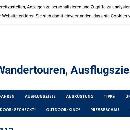
itzustellen, Anzeigen zu personalisieren und Zugriffe zu analysie
 Website erklären Sie sich damit einverstanden, dass sie Cookies 
andertouren, Ausflugsziel
, Produkttests und Buchrezensionen. Ein Blog für alle, die gern 
FAHREN
AUSFLUGSZIELE
AUSRÜSTUNG
TIPPS
U
DOOR-GECHECKT!
OUTDOOR-KINO!
PRESSESCHAU