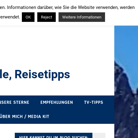
ren. Informationen darüber, wie Sie die Website verwenden, werden
verwendet.
OK
Reject
Weitere Informationen
e, Reisetipps
draußen sind. In Deutschland und überall!
NSERE STERNE
EMPFEHLUNGEN
TV-TIPPS
ÜBER MICH / MEDIA KIT
HIER KANNST DU IM BLOG SUCHEN: