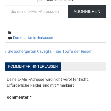
Gib deine E-Mail-Adresse ein ...
ABONNIEREN
Kommentar hinterlassen
Beitragsnavigation
« Gletschergarten Cavaglia – die Töpfe der Riesen
KOMMENTAR HINTERLASSEN
Deine E-Mail-Adresse wird nicht veröffentlicht.
Erforderliche Felder sind mit
*
markiert
Kommentar
*