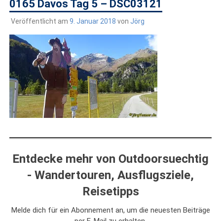
draußen sind. In Deutschland und überall!
0165 Davos Tag 5 – DSC03121
Veröffentlicht am
9. Januar 2018
von
Jörg
Entdecke mehr von Outdoorsuechtig
- Wandertouren, Ausflugsziele,
Reisetipps
Melde dich für ein Abonnement an, um die neuesten Beiträge
per E-Mail zu erhalten.