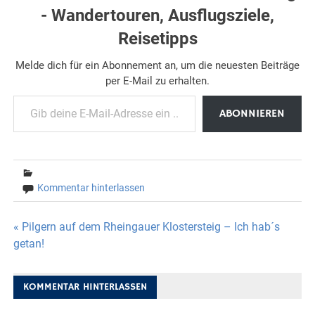
- Wandertouren, Ausflugsziele,
Reisetipps
Melde dich für ein Abonnement an, um die neuesten Beiträge
per E-Mail zu erhalten.
Gib deine E-Mail-Adresse ein ...
ABONNIEREN
Kommentar hinterlassen
Beitragsnavigation
« Pilgern auf dem Rheingauer Klostersteig – Ich hab´s
getan!
KOMMENTAR HINTERLASSEN