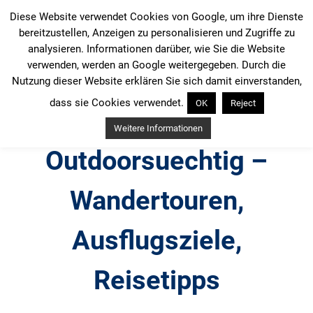
Zum
Diese Website verwendet Cookies von Google, um ihre Dienste
Inhalt
bereitzustellen, Anzeigen zu personalisieren und Zugriffe zu
springen
analysieren. Informationen darüber, wie Sie die Website
verwenden, werden an Google weitergegeben. Durch die
Nutzung dieser Website erklären Sie sich damit einverstanden,
dass sie Cookies verwendet.
OK
Reject
Weitere Informationen
Outdoorsuechtig –
Wandertouren,
Ausflugsziele,
Reisetipps
Outdoor, Wandertouren, Ausflugsziele, Reisetipps,