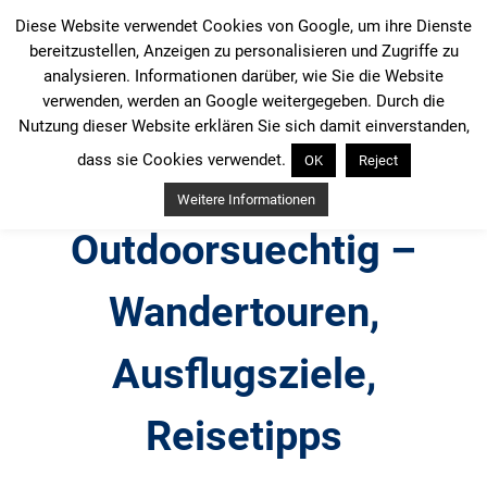
Zum
Diese Website verwendet Cookies von Google, um ihre Dienste
Inhalt
bereitzustellen, Anzeigen zu personalisieren und Zugriffe zu
springen
analysieren. Informationen darüber, wie Sie die Website
verwenden, werden an Google weitergegeben. Durch die
Nutzung dieser Website erklären Sie sich damit einverstanden,
dass sie Cookies verwendet.
OK
Reject
Weitere Informationen
Outdoorsuechtig –
Wandertouren,
Ausflugsziele,
Reisetipps
Outdoor, Wandertouren, Ausflugsziele, Reisetipps,