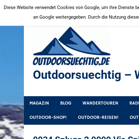
Zum
Diese Website verwendet Cookies von Google, um ihre Dienste bere
Inhalt
an Google weitergegeben. Durch die Nutzung dieser
springen
Outdoorsuechtig – W
Outdoor, Wandertouren, Ausflugsziele, Reisetipps
MAGAZIN
BLOG
WANDERTOUREN
RAD
OUTDOOR-SHOP!
OUTDOOR-REISEN!
OUT