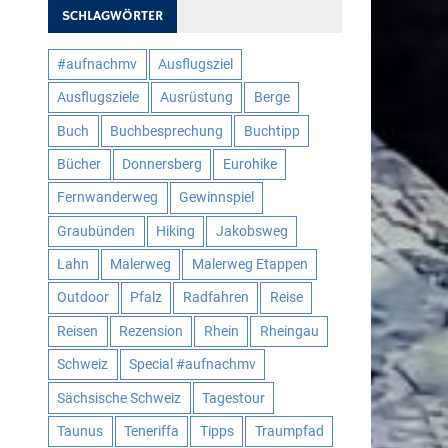
SCHLAGWÖRTER
#aufnachmv
Ausflugsziel
Ausflugsziele
Ausrüstung
Berge
Buch
Buchbesprechung
Buchtipp
Bücher
Donnersberg
Eurohike
Fernwanderweg
Gewinnspiel
Graubünden
Hiking
Jakobsweg
Lahn
Malerweg
Malerweg Etappen
Outdoor
Pfalz
Radfahren
Reise
Reisen
Rezension
Rhein
Rheingau
Schweiz
Special #aufnachmv
Sächsische Schweiz
Tagestour
Taunus
Teneriffa
Tipps
Traumpfad