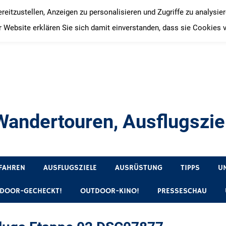
itzustellen, Anzeigen zu personalisieren und Zugriffe zu analysie
 Website erklären Sie sich damit einverstanden, dass sie Cookies 
andertouren, Ausflugsziel
, Produkttests und Buchrezensionen. Ein Blog für alle, die gern 
FAHREN
AUSFLUGSZIELE
AUSRÜSTUNG
TIPPS
U
DOOR-GECHECKT!
OUTDOOR-KINO!
PRESSESCHAU