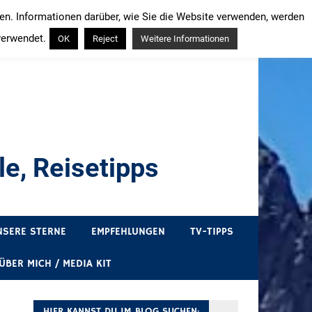
ren. Informationen darüber, wie Sie die Website verwenden, werden
verwendet.
OK
Reject
Weitere Informationen
e, Reisetipps
draußen sind. In Deutschland und überall!
NSERE STERNE
EMPFEHLUNGEN
TV-TIPPS
ÜBER MICH / MEDIA KIT
HIER KANNST DU IM BLOG SUCHEN: