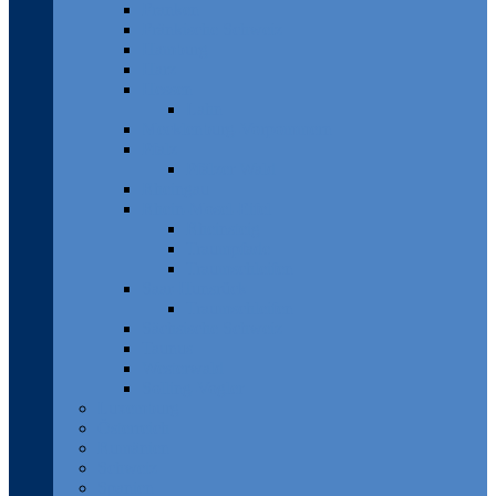
Franken
Fränkische Schweiz
Hamburg
Harz
Hessen
Lahn
Mecklenburg-Vorpommern
Pfalz
Pfälzer Wald
Rheingau
Rhein-Mosel-Eifel
Rheinsteig
Traumpfade
Traumschleifen
Saar-Hunsrück
Traumschleifen
Sächsische Schweiz
Taunus
Westerwald
Solling-Vogler
Luxemburg
Österreich
Rumänien
Schweiz
Spanien