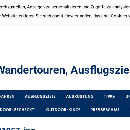
itzustellen, Anzeigen zu personalisieren und Zugriffe zu analysie
 Website erklären Sie sich damit einverstanden, dass sie Cookies 
andertouren, Ausflugsziel
, Produkttests und Buchrezensionen. Ein Blog für alle, die gern 
FAHREN
AUSFLUGSZIELE
AUSRÜSTUNG
TIPPS
U
DOOR-GECHECKT!
OUTDOOR-KINO!
PRESSESCHAU