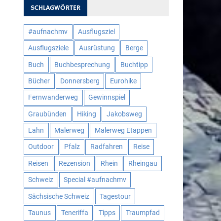
SCHLAGWÖRTER
#aufnachmv
Ausflugsziel
Ausflugsziele
Ausrüstung
Berge
Buch
Buchbesprechung
Buchtipp
Bücher
Donnersberg
Eurohike
Fernwanderweg
Gewinnspiel
Graubünden
Hiking
Jakobsweg
Lahn
Malerweg
Malerweg Etappen
Outdoor
Pfalz
Radfahren
Reise
Reisen
Rezension
Rhein
Rheingau
Schweiz
Special #aufnachmv
Sächsische Schweiz
Tagestour
Taunus
Teneriffa
Tipps
Traumpfad