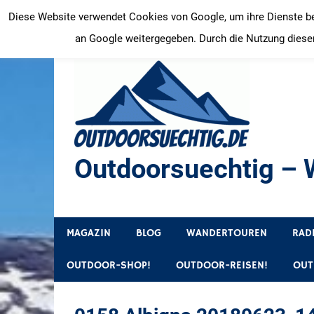
Zum
Diese Website verwendet Cookies von Google, um ihre Dienste bere
Inhalt
an Google weitergegeben. Durch die Nutzung dieser
springen
Outdoorsuechtig – W
Outdoor, Wandertouren, Ausflugsziele, Reisetipps
MAGAZIN
BLOG
WANDERTOUREN
RAD
OUTDOOR-SHOP!
OUTDOOR-REISEN!
OUT