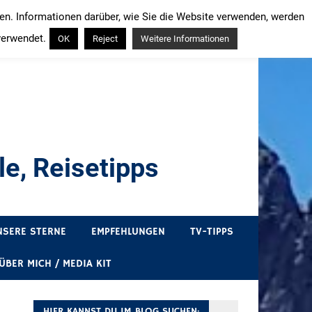
ren. Informationen darüber, wie Sie die Website verwenden, werden
verwendet.
OK
Reject
Weitere Informationen
e, Reisetipps
draußen sind. In Deutschland und überall!
NSERE STERNE
EMPFEHLUNGEN
TV-TIPPS
ÜBER MICH / MEDIA KIT
HIER KANNST DU IM BLOG SUCHEN: